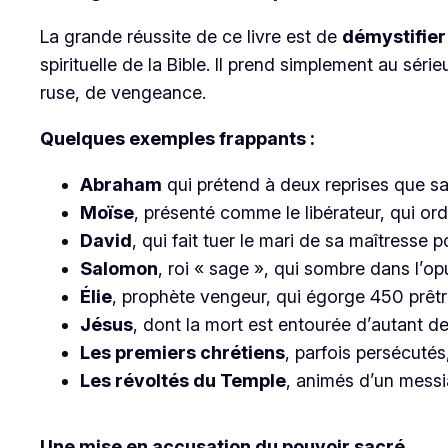
La grande réussite de ce livre est de
démystifier
spirituelle de la Bible. Il prend simplement au séri
ruse, de vengeance.
Quelques exemples frappants :
Abraham
qui prétend à deux reprises que s
Moïse
, présenté comme le libérateur, qui o
David
, qui fait tuer le mari de sa maîtresse p
Salomon
, roi « sage », qui sombre dans l’opul
Élie
, prophète vengeur, qui égorge 450 prêt
Jésus
, dont la mort est entourée d’autant d
Les premiers chrétiens
, parfois persécuté
Les révoltés du Temple
, animés d’un messi
Une mise en accusation du pouvoir sacré