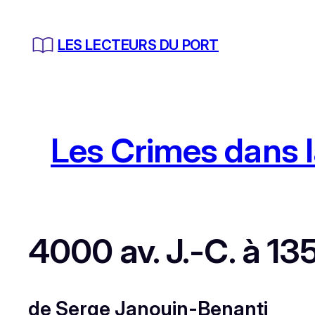
Aller
au
LES LECTEURS DU PORT
contenu
Les Crimes dans l
4000 av. J.-C. à 135
de Serge Janouin-Benanti